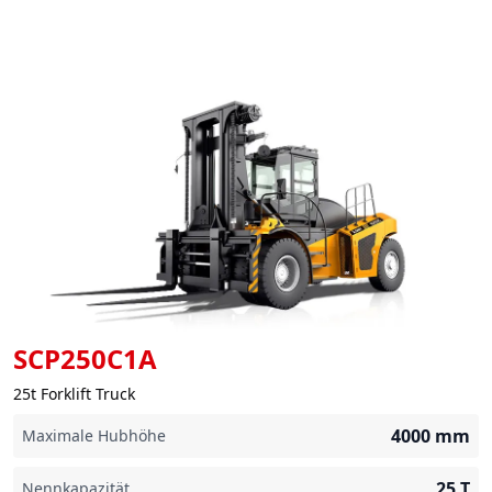
SCP250C1A
25t Forklift Truck
4000
mm
Maximale Hubhöhe
25
T
Nennkapazität