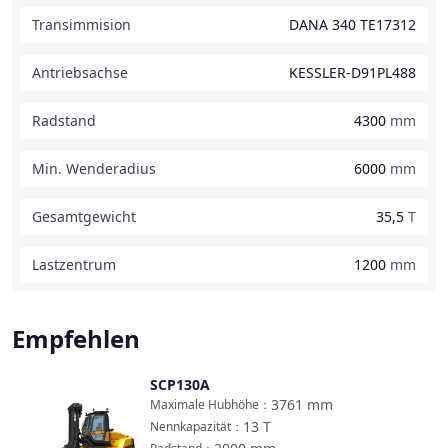
Transimmision
DANA 340 TE17312
Antriebsachse
KESSLER-D91PL488
Radstand
4300
mm
Min. Wenderadius
6000
mm
Gesamtgewicht
35,5
T
Lastzentrum
1200
mm
Empfehlen
SCP130A
Vergleichen
3761
mm
Maximale Hubhöhe
：
13
T
Nennkapazität
：