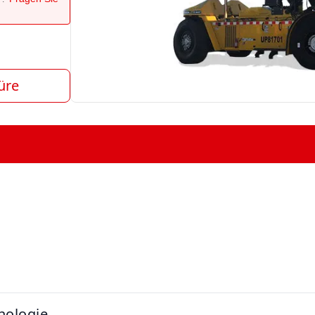
üre
nologie