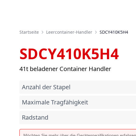
Startseite
Leercontainer-Handler
SDCY410K5H4
SDCY410K5H4
41t beladener Container Handler
Anzahl der Stapel
Maximale Tragfähigkeit
Radstand
Möchten Sie mehr über die Gerätespezifikationen erfahre