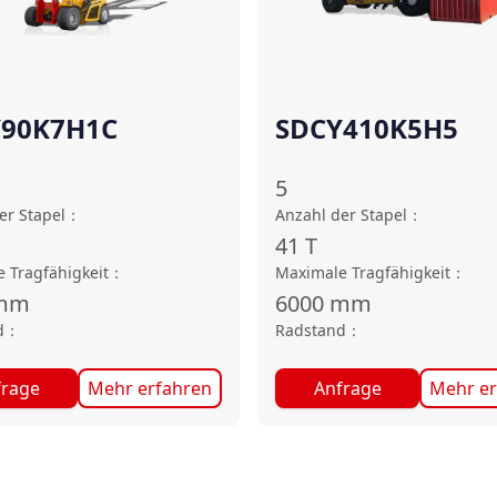
Y90K7H1C
SDCY410K5H5
5
er Stapel
：
Anzahl der Stapel
：
41
T
 Tragfähigkeit
：
Maximale Tragfähigkeit
：
mm
6000
mm
d
：
Radstand
：
frage
Mehr erfahren
Anfrage
Mehr er