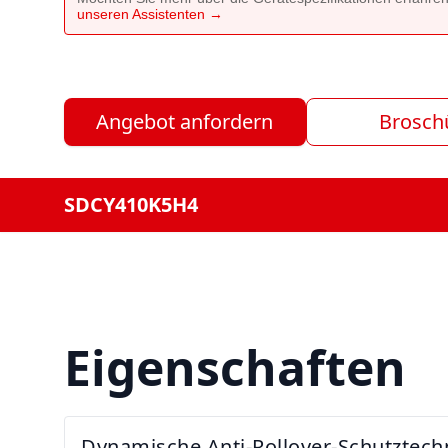
unseren Assistenten →
Angebot anfordern
Brosch
SDCY410K5H4
Eigenschaften
Dynamische Anti-Rollover-Schutztech