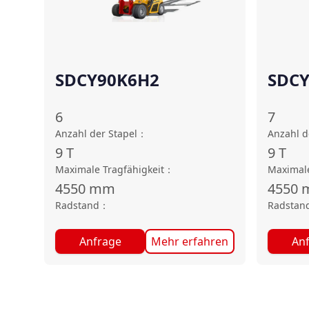
SDCY90K6H2
SDC
6
7
Anzahl der Stapel
：
Anzahl d
9
T
9
T
Maximale Tragfähigkeit
：
Maximale
4550
mm
4550
Radstand
：
Radstan
Anfrage
Mehr erfahren
An