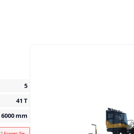
5
41
T
6000
mm
n?
Fragen Sie