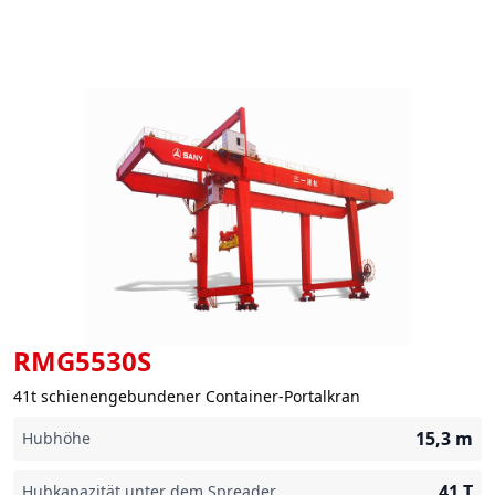
RMG5530S
41t schienengebundener Container-Portalkran
15,3
m
Hubhöhe
41
T
Hubkapazität unter dem Spreader