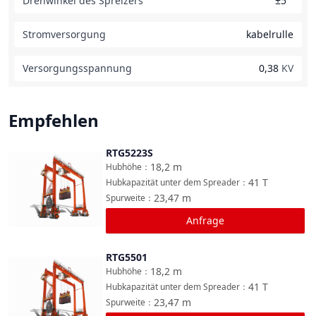
Drehwinkel des Spreizers
±5
°
Stromversorgung
kabelrulle
Versorgungsspannung
0,38
KV
Empfehlen
RTG5223S
Vergleichen
18,2
m
Hubhöhe
：
41
T
Hubkapazität unter dem Spreader
：
23,47
m
Spurweite
：
Anfrage
RTG5501
Vergleichen
18,2
m
Hubhöhe
：
41
T
Hubkapazität unter dem Spreader
：
23,47
m
Spurweite
：