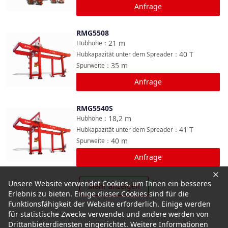
Anfrage
RMG5508
Vergleichen
21
m
Hubhöhe
：
40
T
Hubkapazität unter dem Spreader
：
35
m
Spurweite
：
Anfrage
RMG5540S
Vergleichen
18,2
m
Hubhöhe
：
41
T
Hubkapazität unter dem Spreader
：
40
m
Spurweite
：
Anfrage
Unsere Website verwendet Cookies, um Ihnen ein besseres
Mehr anzeigen
Erlebnis zu bieten. Einige dieser Cookies sind für die
Funktionsfähigkeit der Website erforderlich. Einige werden
für statistische Zwecke verwendet und andere werden von
Drittanbieterdiensten eingerichtet. Weitere Informationen