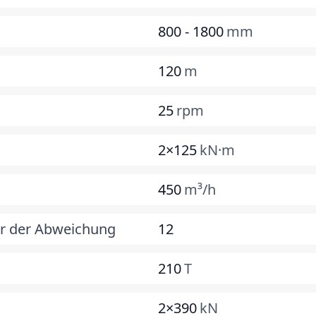
800 - 1800
mm
120
m
25
rpm
2×125
kN·m
450
m³/h
ur der Abweichung
12
210
T
2×390
kN