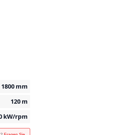
- 1800
mm
120
m
0
kW/rpm
n?
Fragen Sie