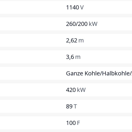
1140
V
260/200
kW
2,62
m
3,6
m
Ganze Kohle/Halbkohle/A
420
kW
89
T
100
F