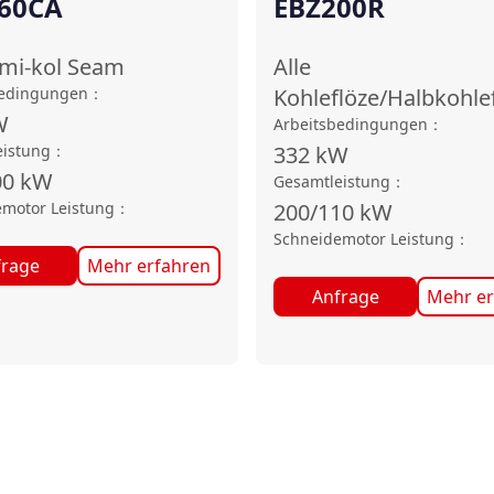
60CA
EBZ200R
emi-kol Seam
Alle
bedingungen
：
Kohleflöze/Halbkohle
W
Arbeitsbedingungen
：
eistung
：
332
kW
00
kW
Gesamtleistung
：
motor Leistung
：
200/110
kW
Schneidemotor Leistung
：
frage
Mehr erfahren
Anfrage
Mehr er