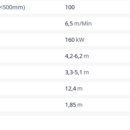
e <500mm)
100
6,5
m/Min
160
kW
4,2-6,2
m
3,3-5,1
m
12,4
m
1,85
m