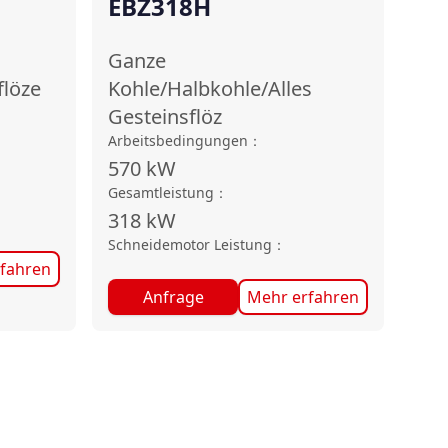
EBZ318H
Ganze
flöze
Kohle/Halbkohle/Alles
Gesteinsflöz
Arbeitsbedingungen
：
570
kW
Gesamtleistung
：
318
kW
Schneidemotor Leistung
：
fahren
Anfrage
Mehr erfahren