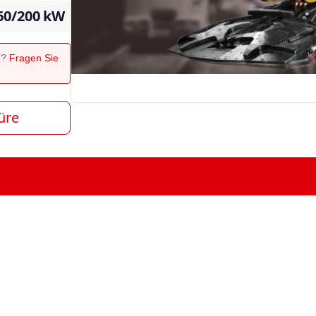
60/200
kW
n?
Fragen Sie
üre