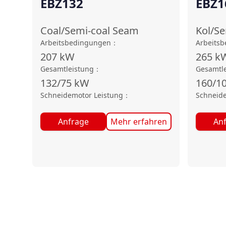
EBZ132
EBZ1
Coal/Semi-coal Seam
Kol/S
Arbeitsbedingungen
：
Arbeits
207
kW
265
k
Gesamtleistung
：
Gesamtl
132/75
kW
160/1
Schneidemotor Leistung
：
Schneide
Anfrage
Mehr erfahren
An