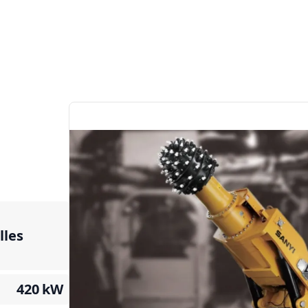
lles
420
kW