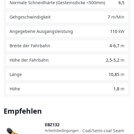
Normale Schneidhärte (Gesteinsdicke <500mm)
6,5
Gehgeschwindigkeit
7
m/Min
Angegebene Ausgangsleistung
110
kW
Breite der Fahrbahn
4-6,7
m
Höhe der Fahrbahn
2,5-5,2
m
Länge
10,85
m
Höhe
1,8
m
Empfehlen
EBZ132
Vergleichen
Coal/Semi-coal Seam
Arbeitsbedingungen
：