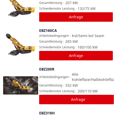
207
kW
Gesamtleistung
：
132/75
kW
Schneidemotor Leistung
：
Anfrage
EBZ160CA
Vergleichen
Kol/Semi-kol Seam
Arbeitsbedingungen
：
265
kW
Gesamtleistung
：
160/100
kW
Schneidemotor Leistung
：
Anfrage
EBZ200R
Vergleichen
Alle
Arbeitsbedingungen
：
Kohleflöze/Halbkohleflöze
332
kW
Gesamtleistung
：
200/110
kW
Schneidemotor Leistung
：
Anfrage
EBZ318H
Vergleichen