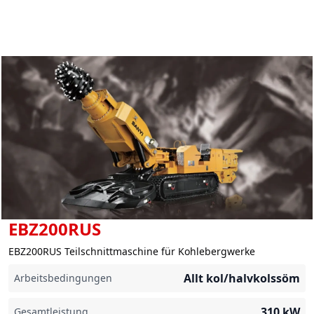
EBZ200RUS
EBZ200RUS Teilschnittmaschine für Kohlebergwerke
Allt kol/halvkolssöm
Arbeitsbedingungen
310
kW
Gesamtleistung