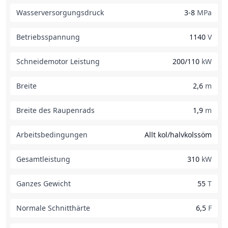
Wasserversorgungsdruck
3-8
MPa
Betriebsspannung
1140
V
Schneidemotor Leistung
200/110
kW
Breite
2,6
m
Breite des Raupenrads
1,9
m
Arbeitsbedingungen
Allt kol/halvkolssöm
Gesamtleistung
310
kW
Ganzes Gewicht
55
T
Normale Schnitthärte
6,5
F