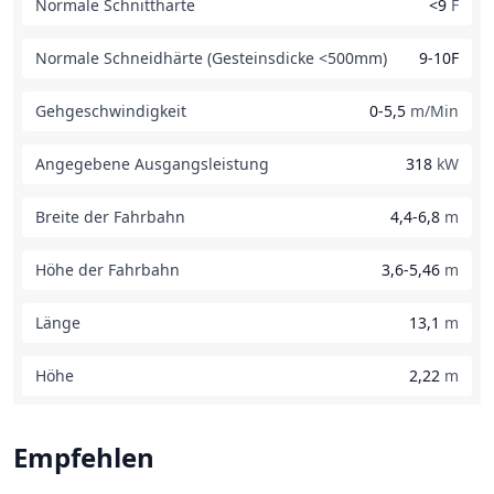
Normale Schnitthärte
<9
F
Normale Schneidhärte (Gesteinsdicke <500mm)
9-10F
Gehgeschwindigkeit
0-5,5
m/Min
Angegebene Ausgangsleistung
318
kW
Breite der Fahrbahn
4,4-6,8
m
Höhe der Fahrbahn
3,6-5,46
m
Länge
13,1
m
Höhe
2,22
m
Empfehlen