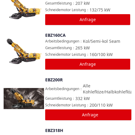
207
kW
Gesamtleistung
：
132/75
kW
Schneidemotor Leistung
：
Anfrage
EBZ160CA
Vergleichen
Kol/Semi-kol Seam
Arbeitsbedingungen
：
265
kW
Gesamtleistung
：
160/100
kW
Schneidemotor Leistung
：
Anfrage
EBZ200R
Vergleichen
Alle
Arbeitsbedingungen
：
Kohleflöze/Halbkohleflöze
332
kW
Gesamtleistung
：
200/110
kW
Schneidemotor Leistung
：
Anfrage
EBZ318H
Vergleichen