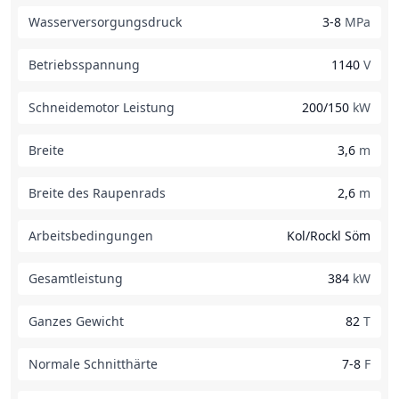
Wasserversorgungsdruck
3-8
MPa
Betriebsspannung
1140
V
Schneidemotor Leistung
200/150
kW
Breite
3,6
m
Breite des Raupenrads
2,6
m
Arbeitsbedingungen
Kol/Rockl Söm
Gesamtleistung
384
kW
Ganzes Gewicht
82
T
Normale Schnitthärte
7-8
F