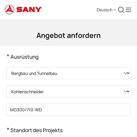
Deutsch
Baumaschinen | Konkrete Ausrüstung | Baukräne - SANY-Gruppe
Angebot anfordern
*
Ausrüstung
Bitte wählen Sie eine Produktkategorie
Bitte wählen Sie den Produkttyp
Bitte geben Sie das Produktmodell einBitte geben Sie das Produktmodell
ein
*
Standort des Projekts