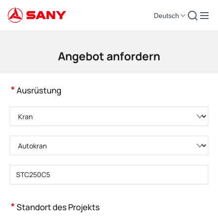
Deutsch
Baumaschinen | Konkrete Ausrüstung | Baukräne - SANY-Gruppe
Angebot anfordern
*
Ausrüstung
Bitte wählen Sie eine Produktkategorie
Bitte wählen Sie den Produkttyp
Bitte geben Sie das Produktmodell einBitte geben Sie das Produktmodell
ein
*
Standort des Projekts