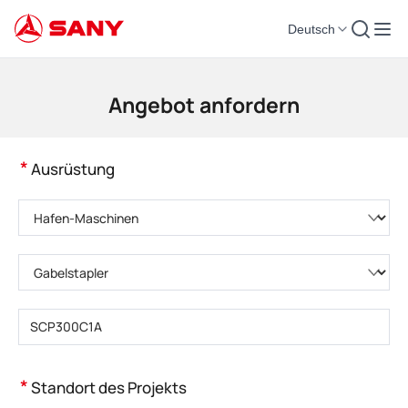
Deutsch
Baumaschinen | Konkrete Ausrüstung | Baukräne - SANY-Gruppe
Angebot anfordern
*
Ausrüstung
Bitte wählen Sie eine Produktkategorie
Bitte wählen Sie den Produkttyp
Bitte geben Sie das Produktmodell einBitte geben Sie das Produktmodell
ein
*
Standort des Projekts