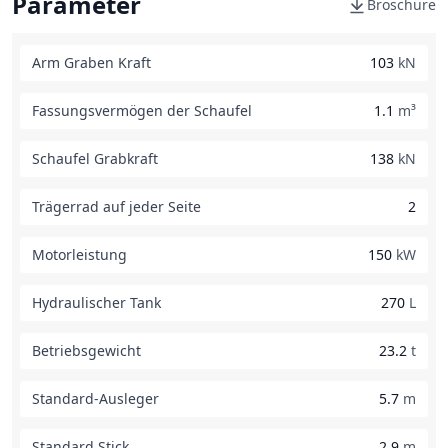
Parameter
Broschüre
Arm Graben Kraft
103
kN
Fassungsvermögen der Schaufel
1.1
m³
Schaufel Grabkraft
138
kN
Trägerrad auf jeder Seite
2
Motorleistung
150
kW
Hydraulischer Tank
270
L
Betriebsgewicht
23.2
t
Standard-Ausleger
5.7
m
Standard Stick
2.9
m