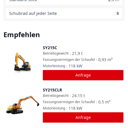
Schubrad auf jeder Seite
8
Empfehlen
SY215C
Vergleichen
21,9
t
Betriebsgewicht
：
0,93
m³
Fassungsvermögen der Schaufel
：
118
kW
Motorleistung
：
Anfrage
SY215CLR
Vergleichen
24.15
t
Betriebsgewicht
：
0.5
m³
Fassungsvermögen der Schaufel
：
118
kW
Motorleistung
：
Anfrage