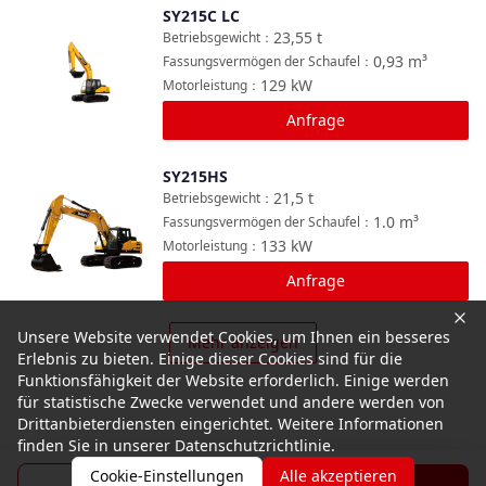
SY215C LC
Vergleichen
23,55
t
Betriebsgewicht
：
0,93
m³
Fassungsvermögen der Schaufel
：
129
kW
Motorleistung
：
Anfrage
SY215HS
Vergleichen
21,5
t
Betriebsgewicht
：
1.0
m³
Fassungsvermögen der Schaufel
：
133
kW
Motorleistung
：
Anfrage
Unsere Website verwendet Cookies, um Ihnen ein besseres
Mehr anzeigen
Erlebnis zu bieten. Einige dieser Cookies sind für die
Funktionsfähigkeit der Website erforderlich. Einige werden
für statistische Zwecke verwendet und andere werden von
Drittanbieterdiensten eingerichtet. Weitere Informationen
finden Sie in unserer Datenschutzrichtlinie.
Cookie-Einstellungen
Alle akzeptieren
Broschüre
Anfrage