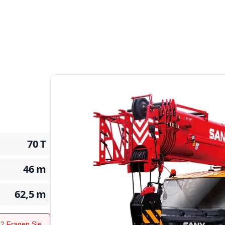
70
T
46
m
62,5
m
n?
Fragen Sie