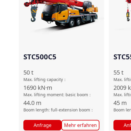
STC500C5
STC5
50
t
55
t
Max. lifting capacity
：
Max. lift
1690
kN·m
2009
Max. lifting moment: basic boom
：
Max. lif
44.0
m
45
m
Boom length: full-extension boom
：
Boom len
Anfrage
Mehr erfahren
An