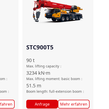
STC900T5
90
t
Max. lifting capacity
：
3234
kN·m
oom
：
Max. lifting moment: basic boom
：
51.5
m
boom
：
Boom length: full-extension boom
：
fahren
Anfrage
Mehr erfahren