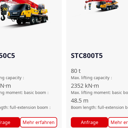
50C5
STC800T5
80
t
ing capacity
：
Max. lifting capacity
：
kN·m
2352
kN·m
ting moment: basic boom
：
Max. lifting moment: basic b
48.5
m
gth: full-extension boom
：
Boom length: full-extension 
frage
Mehr erfahren
Anfrage
Mehr er