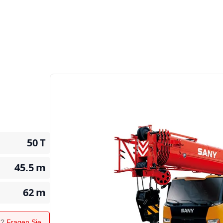
50
T
45.5
m
62
m
n?
Fragen Sie