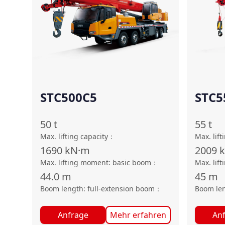
STC500C5
STC5
50
t
55
t
Max. lifting capacity
：
Max. lift
1690
kN·m
2009
Max. lifting moment: basic boom
：
Max. lif
44.0
m
45
m
Boom length: full-extension boom
：
Boom len
Anfrage
Mehr erfahren
An