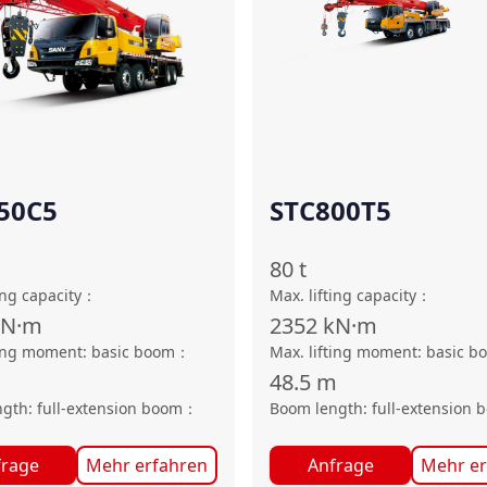
50C5
STC800T5
80
t
ing capacity
：
Max. lifting capacity
：
kN·m
2352
kN·m
ting moment: basic boom
：
Max. lifting moment: basic b
48.5
m
gth: full-extension boom
：
Boom length: full-extension 
frage
Mehr erfahren
Anfrage
Mehr er