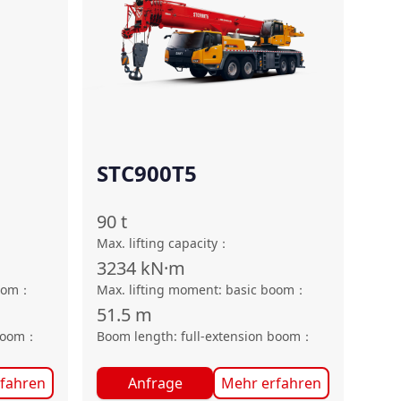
STC900T5
90
t
Max. lifting capacity
：
3234
kN·m
oom
：
Max. lifting moment: basic boom
：
51.5
m
boom
：
Boom length: full-extension boom
：
fahren
Anfrage
Mehr erfahren