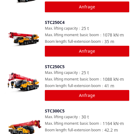
Anfrage
STC250C4
Vergleichen
25
t
Max. lifting capacity
：
1078
kN·m
Max. lifting moment: basic boom
：
35
m
Boom length: full-extension boom
：
Anfrage
STC250C5
Vergleichen
25
t
Max. lifting capacity
：
1088
kN·m
Max. lifting moment: basic boom
：
41
m
Boom length: full-extension boom
：
Anfrage
STC300C5
Vergleichen
30
t
Max. lifting capacity
：
1164
kN·m
Max. lifting moment: basic boom
：
42.2
m
Boom length: full-extension boom
：