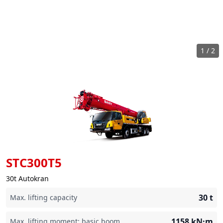
1
/
2
STC300T5
30t Autokran
30
t
Max. lifting capacity
1158
kN·m
Max. lifting moment: basic boom