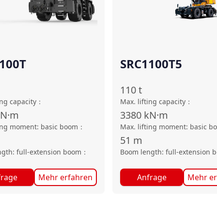
100T
SRC1100T5
110
t
ing capacity
：
Max. lifting capacity
：
kN·m
3380
kN·m
ting moment: basic boom
：
Max. lifting moment: basic b
51
m
gth: full-extension boom
：
Boom length: full-extension 
frage
Mehr erfahren
Anfrage
Mehr er