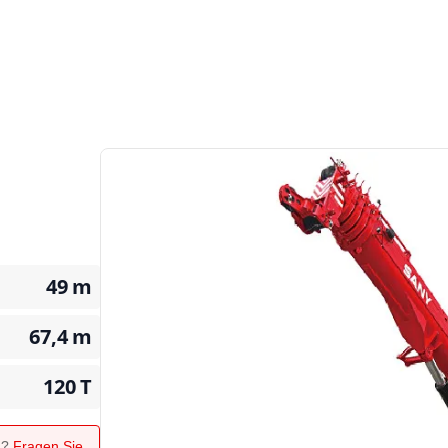
49
m
67,4
m
120
T
n?
Fragen Sie