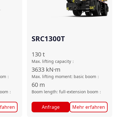
SRC1300T
130
t
Max. lifting capacity
：
3633
kN·m
oom
：
Max. lifting moment: basic boom
：
60
m
boom
：
Boom length: full-extension boom
：
fahren
Anfrage
Mehr erfahren