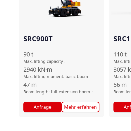
SRC900T
SRC1
90
t
110
t
Max. lifting capacity
：
Max. lift
2940
kN·m
3057
Max. lifting moment: basic boom
：
Max. lif
47
m
56
m
Boom length: full-extension boom
：
Boom len
Anfrage
Mehr erfahren
An