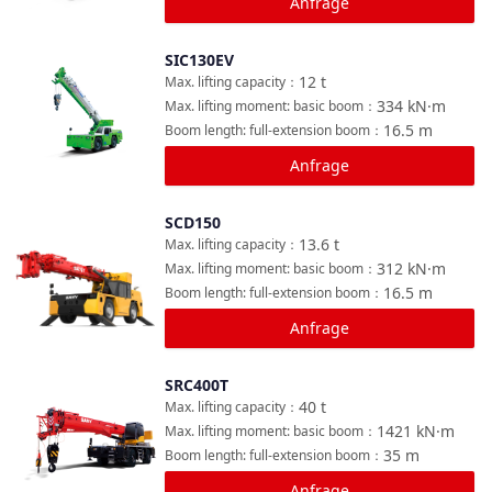
Anfrage
SIC130EV
Vergleichen
12
t
Max. lifting capacity
：
334
kN·m
Max. lifting moment: basic boom
：
16.5
m
Boom length: full-extension boom
：
Anfrage
SCD150
Vergleichen
13.6
t
Max. lifting capacity
：
312
kN·m
Max. lifting moment: basic boom
：
16.5
m
Boom length: full-extension boom
：
Anfrage
SRC400T
Vergleichen
40
t
Max. lifting capacity
：
1421
kN·m
Max. lifting moment: basic boom
：
35
m
Boom length: full-extension boom
：
Anfrage