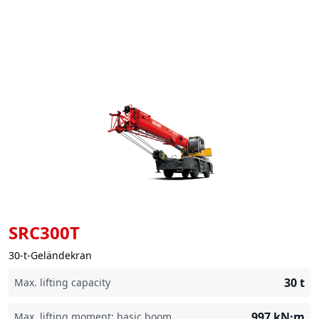
SRC300T
30-t-Geländekran
30
t
Max. lifting capacity
997
kN·m
Max. lifting moment: basic boom