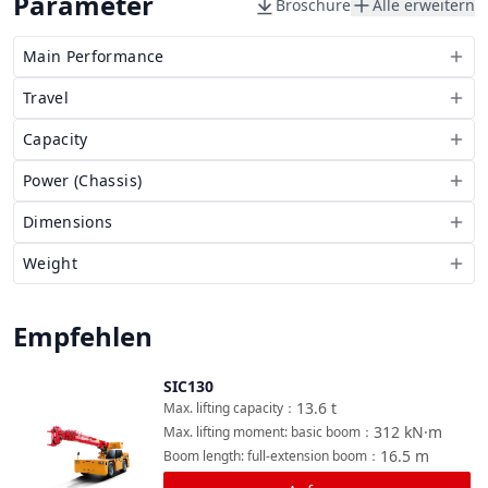
Parameter
Broschüre
Alle erweitern
Main Performance
Travel
Capacity
Power (Chassis)
Dimensions
Weight
Empfehlen
SIC130
Vergleichen
13.6
t
Max. lifting capacity
：
312
kN·m
Max. lifting moment: basic boom
：
16.5
m
Boom length: full-extension boom
：