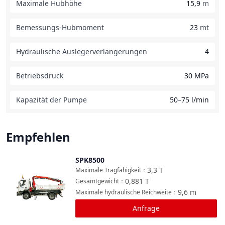
Maximale Hubhöhe
15,9
m
Bemessungs-Hubmoment
23
mt
Hydraulische Auslegerverlängerungen
4
Betriebsdruck
30 MPa
Kapazität der Pumpe
50–75 l/min
Empfehlen
SPK8500
Vergleichen
3,3
T
Maximale Tragfähigkeit
：
0,881
T
Gesamtgewicht
：
9,6
m
Maximale hydraulische Reichweite
：
Anfrage