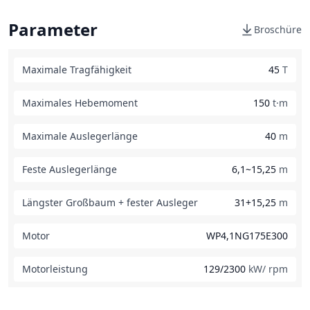
Parameter
Broschüre
Maximale Tragfähigkeit
45
T
Maximales Hebemoment
150
t·m
Maximale Auslegerlänge
40
m
Feste Auslegerlänge
6,1~15,25
m
Längster Großbaum + fester Ausleger
31+15,25
m
Motor
WP4,1NG175E300
Motorleistung
129/2300
kW/ rpm