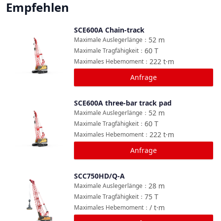
Empfehlen
SCE600A Chain-track
Vergleichen
52
m
Maximale Auslegerlänge
：
60
T
Maximale Tragfähigkeit
：
222
t·m
Maximales Hebemoment
：
Anfrage
SCE600A three-bar track pad
Vergleichen
52
m
Maximale Auslegerlänge
：
60
T
Maximale Tragfähigkeit
：
222
t·m
Maximales Hebemoment
：
Anfrage
SCC750HD/Q-A
Vergleichen
28
m
Maximale Auslegerlänge
：
75
T
Maximale Tragfähigkeit
：
/
t·m
Maximales Hebemoment
：