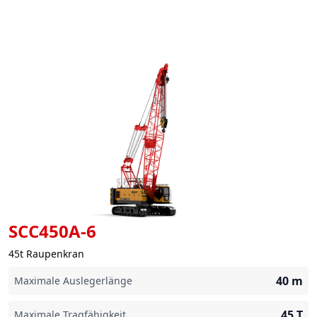
SCC450A-6
45t Raupenkran
40
m
Maximale Auslegerlänge
45
T
Maximale Tragfähigkeit