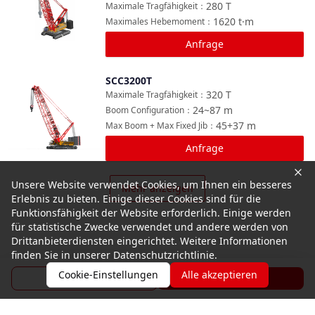
280
T
Maximale Tragfähigkeit
：
1620
t·m
Maximales Hebemoment
：
Anfrage
SCC3200T
Vergleichen
320
T
Maximale Tragfähigkeit
：
24~87
m
Boom Configuration
：
45+37
m
Max Boom + Max Fixed Jib
：
Anfrage
Unsere Website verwendet Cookies, um Ihnen ein besseres
Mehr anzeigen
Erlebnis zu bieten. Einige dieser Cookies sind für die
Funktionsfähigkeit der Website erforderlich. Einige werden
für statistische Zwecke verwendet und andere werden von
Drittanbieterdiensten eingerichtet. Weitere Informationen
finden Sie in unserer Datenschutzrichtlinie.
Cookie-Einstellungen
Alle akzeptieren
Broschüre
Anfrage