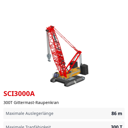
SCI3000A
300T Gittermast-Raupenkran
86
m
Maximale Auslegerlänge
300
T
Maximale Tragfähigkeit