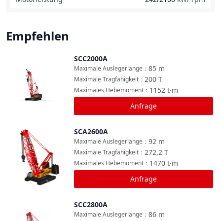
Empfehlen
SCC2000A
Vergleichen
85
m
Maximale Auslegerlänge
：
200
T
Maximale Tragfähigkeit
：
1152
t·m
Maximales Hebemoment
：
Anfrage
SCA2600A
Vergleichen
92
m
Maximale Auslegerlänge
：
272,2
T
Maximale Tragfähigkeit
：
1470
t·m
Maximales Hebemoment
：
Anfrage
SCC2800A
Vergleichen
86
m
Maximale Auslegerlänge
：