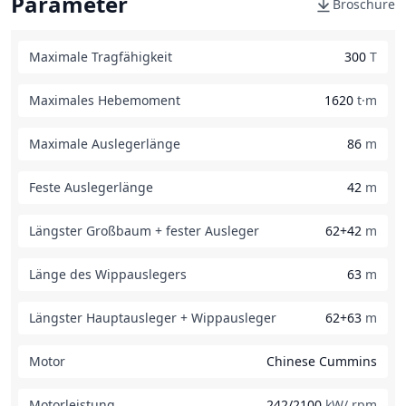
Parameter
Broschüre
Maximale Tragfähigkeit
300
T
Maximales Hebemoment
1620
t·m
Maximale Auslegerlänge
86
m
Feste Auslegerlänge
42
m
Längster Großbaum + fester Ausleger
62+42
m
Länge des Wippauslegers
63
m
Längster Hauptausleger + Wippausleger
62+63
m
Motor
Chinese Cummins
Motorleistung
242/2100
kW/ rpm