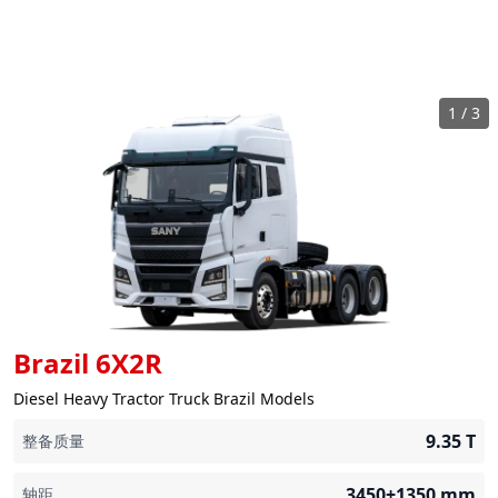
1
/
3
Brazil 6X2R
Diesel Heavy Tractor Truck Brazil Models
9.35
T
整备质量
3450+1350
mm
轴距