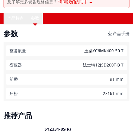
想了解更多设备规格信息？
询问我们的助手 →
产品特点
参数
参数
产品手册
整备质量
玉柴YC6MK400-50
T
变速器
法士特12JSD200T-B
T
前桥
9T
mm
后桥
2×16T
mm
推荐产品
SYZ331-8S(R)
对比