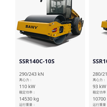
SSR140C-10S
SSR
斯)
290/243
kN
280/2
离心力
：
离心力
：
110
kW
93
kW
额定功率
：
额定功率
14530
kg
10700
运行重量
：
运行重量