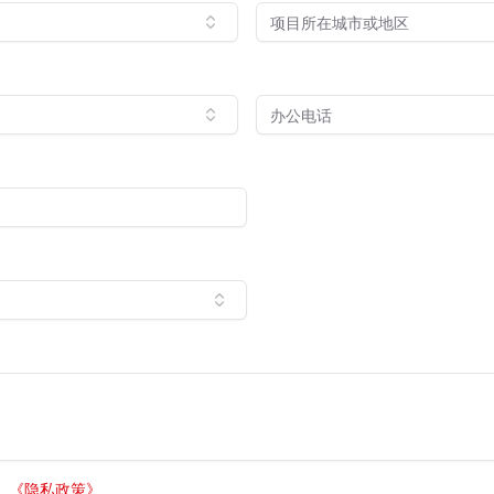
。
《
隐私政策
》