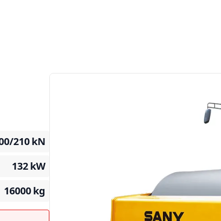
00/210
kN
132
kW
16000
kg