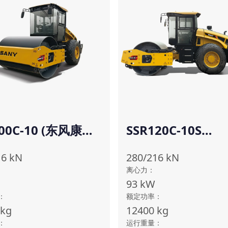
100C-10 (东风康明
SSR120C-10S
(CUMMINS-Euro 
16
kN
280/216
kN
离心力
：
93
kW
：
额定功率
：
kg
12400
kg
：
运行重量
：