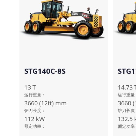
STG140C-8S
STG1
13
T
14.73
运行重量
：
运行重量
3660 (12ft)
mm
3660 (
铲刀长度
：
铲刀长度
112
kW
132.5
额定功率
：
额定功率