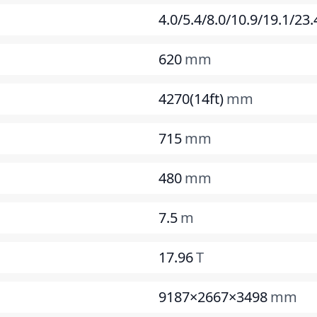
4.0/5.4/8.0/10.9/19.1/23.
620
mm
4270(14ft)
mm
715
mm
480
mm
7.5
m
17.96
T
9187×2667×3498
mm