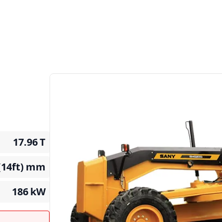
17.96
T
14ft)
mm
186
kW