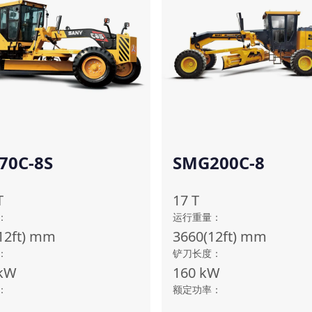
70C-8S
SMG200C-8
T
17
T
：
运行重量
：
12ft)
mm
3660(12ft)
mm
：
铲刀长度
：
kW
160
kW
：
额定功率
：