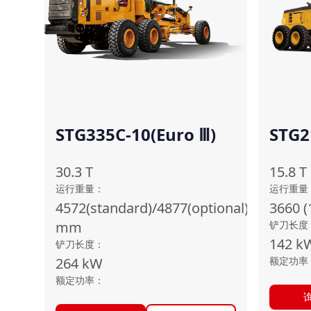
STG335C-10(Euro Ⅲ)
STG2
30.3
T
15.8
T
运行重量
：
运行重量
4572(standard)/4877(optional)
3660 (
mm
铲刀长度
142
k
铲刀长度
：
264
kW
额定功率
额定功率
：