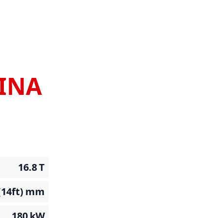
HINA
16.8
T
(14ft)
mm
180
kW