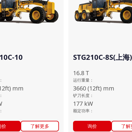
10C-10
STG210C-8S(上海)
16.8
T
：
运行重量
：
12ft)
mm
3660 (12ft)
mm
：
铲刀长度
：
W
177
kW
：
额定功率
：
询价
了解更多
询价
了解