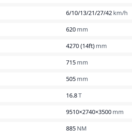
6/10/13/21/27/42
km/h
620
mm
4270 (14ft)
mm
715
mm
505
mm
16.8
T
9510×2740×3500
mm
885
NM