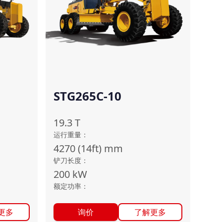
STG265C-10
19.3
T
运行重量
：
4270 (14ft)
mm
铲刀长度
：
200
kW
额定功率
：
更多
询价
了解更多