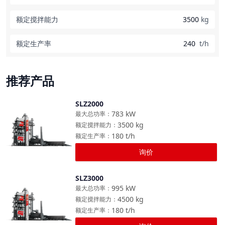
额定搅拌能力
3500
kg
额定生产率
240
t/h
推荐产品
SLZ2000
对比
783
kW
最大总功率
：
3500
kg
额定搅拌能力
：
180
t/h
额定生产率
：
询价
SLZ3000
对比
995
kW
最大总功率
：
4500
kg
额定搅拌能力
：
180
t/h
额定生产率
：