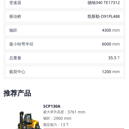
变速器
德纳340 TE17312
驱动桥
凯斯勒-D91PL488
轴距
4300
mm
最小转弯半径
6000
mm
总重量
35.5
T
载荷中心
1200
mm
推荐产品
SCP130A
对比
3761
mm
最大举升高度
：
2900
mm
轴距
：
13
T
额定能力
：