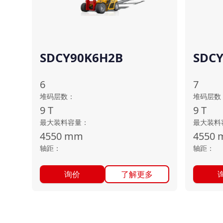
SDCY90K6H2B
SDC
6
7
堆码层数
：
堆码层数
9
T
9
T
最大装料容量
：
最大装料
4550
mm
4550
轴距
：
轴距
：
询价
了解更多