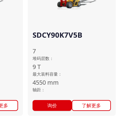
SDCY90K7V5B
7
堆码层数
：
9
T
最大装料容量
：
4550
mm
轴距
：
更多
询价
了解更多