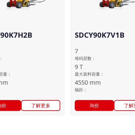
Y90K7H2B
SDCY90K7V1B
7
：
堆码层数
：
9
T
容量
：
最大装料容量
：
mm
4550
mm
轴距
：
询价
了解更多
询价
了解