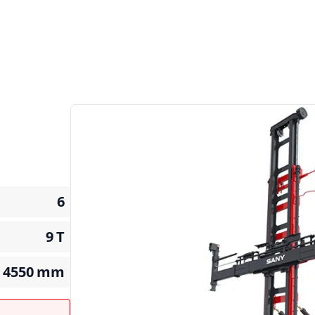
6
9
T
4550
mm