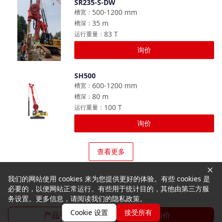
SR235-S-DW
对比
500-1200
mm
槽宽
：
35
m
槽深
：
83
T
运行重量
：
询价
SH500
对比
600-1200
mm
槽宽
：
80
m
槽深
：
100
T
运行重量
：
询价
查看更多
我们的网站使用 cookies 来为您提供更好的体验。有些 cookies 是
必要的，以便网站正常运行。有些用于统计目的，其他由第三方服
务设置。更多信息，请阅读我们的隐私政策。
Cookie 设置
接受所有
产品手册
询价