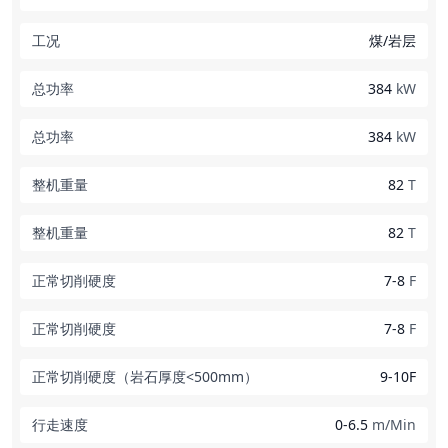
工况
煤/岩层
总功率
384
kW
总功率
384
kW
整机重量
82
T
整机重量
82
T
正常切削硬度
7-8
F
正常切削硬度
7-8
F
正常切削硬度（岩石厚度<500mm）
9-10F
行走速度
0-6.5
m/Min