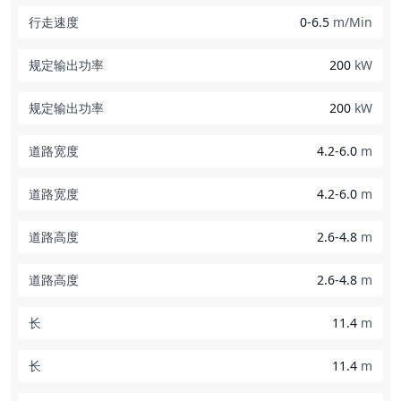
行走速度
0-6.5
m/Min
规定输出功率
200
kW
规定输出功率
200
kW
道路宽度
4.2-6.0
m
道路宽度
4.2-6.0
m
道路高度
2.6-4.8
m
道路高度
2.6-4.8
m
长
11.4
m
长
11.4
m