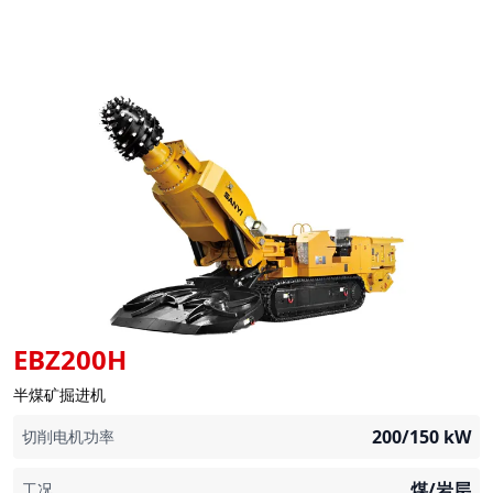
EBZ200H
半煤矿掘进机
200/150
kW
切削电机功率
煤/岩层
工况