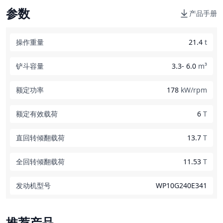
参数
产品手册
操作重量
21.4
t
铲斗容量
3.3- 6.0
m³
额定功率
178
kW/rpm
额定有效载荷
6
T
直回转倾翻载荷
13.7
T
全回转倾翻载荷
11.53
T
发动机型号
WP10G240E341
推荐产品