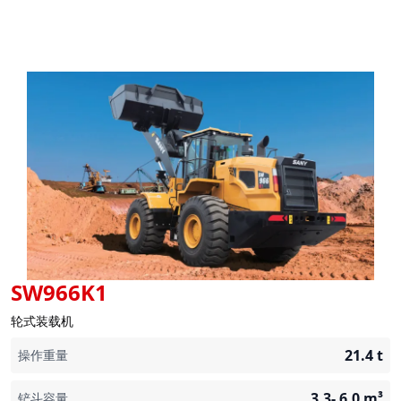
SW966K1
轮式装载机
21.4
t
操作重量
3.3- 6.0
m³
铲斗容量