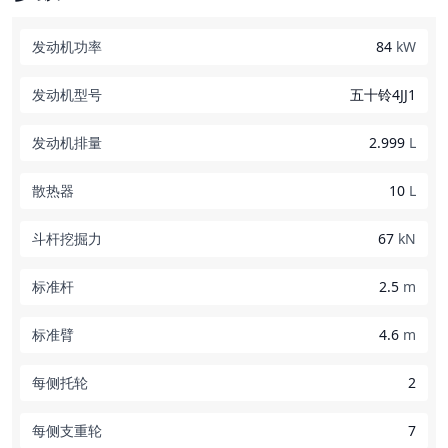
发动机功率
84
kW
发动机型号
五十铃4JJ1
发动机排量
2.999
L
散热器
10
L
斗杆挖掘力
67
kN
标准杆
2.5
m
标准臂
4.6
m
每侧托轮
2
每侧支重轮
7