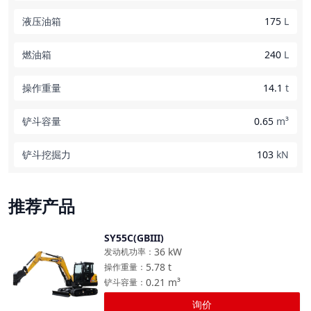
液压油箱
175
L
燃油箱
240
L
操作重量
14.1
t
铲斗容量
0.65
m³
铲斗挖掘力
103
kN
推荐产品
SY55C(GBIII)
对比
36
kW
发动机功率
：
5.78
t
操作重量
：
0.21
m³
铲斗容量
：
询价