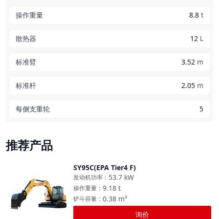
操作重量
8.8
t
散热器
12
L
标准臂
3.52
m
标准杆
2.05
m
每侧支重轮
5
推荐产品
SY95C(EPA Tier4 F)
对比
53.7
kW
发动机功率
：
9.18
t
操作重量
：
0.38
m³
铲斗容量
：
询价