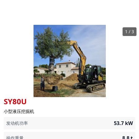
1
/
3
SY80U
小型液压挖掘机
53.7
kW
发动机功率
8.8
t
操作重量