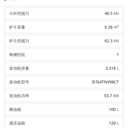
斗杆挖掘力
40.5
kN
铲斗容量
0.28
m³
铲斗挖掘力
62.3
kN
每侧托轮
1
发动机排量
3.318
L
发动机型号
洋马4TNV98CT
发动机功率
53.7
kW
燃油箱
100
L
液压油箱
120
L