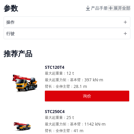
参数
产品手册
展开全部
操作
行驶
推荐产品
STC120T4
对比
12
t
最大起重量
：
397
kN·m
最大起重力矩：基本臂
：
28.1
m
臂长：全伸主臂
：
询价
STC250C4
对比
25
t
最大起重量
：
1142
kN·m
最大起重力矩：基本臂
：
41
m
臂长：全伸主臂
：