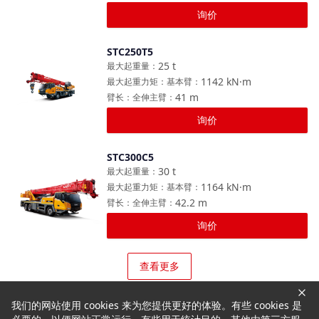
询价
STC250T5
对比
25
t
最大起重量
：
1142
kN·m
最大起重力矩：基本臂
：
41
m
臂长：全伸主臂
：
询价
STC300C5
对比
30
t
最大起重量
：
1164
kN·m
最大起重力矩：基本臂
：
42.2
m
臂长：全伸主臂
：
询价
查看更多
我们的网站使用 cookies 来为您提供更好的体验。有些 cookies 是