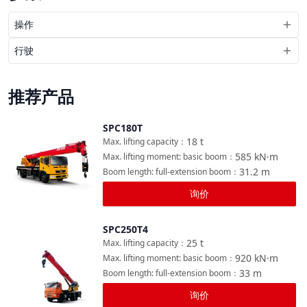
操作
行驶
推荐产品
SPC180T
对比
18
t
Max. lifting capacity
：
585
kN·m
Max. lifting moment: basic boom
：
31.2
m
Boom length: full-extension boom
：
询价
SPC250T4
对比
25
t
Max. lifting capacity
：
920
kN·m
Max. lifting moment: basic boom
：
33
m
Boom length: full-extension boom
：
询价