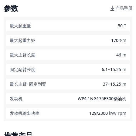
参数
产品手册
最大起重量
50
T
最大起重力矩
170
t·m
最大主臂长度
46
m
固定副臂长度
6.1~15.25
m
最长主臂+固定副臂
37+15.25
m
发动机
WP4.1NG175E300柴油机
发动机输出功率
129/2300
kW/ rpm
推荐产品