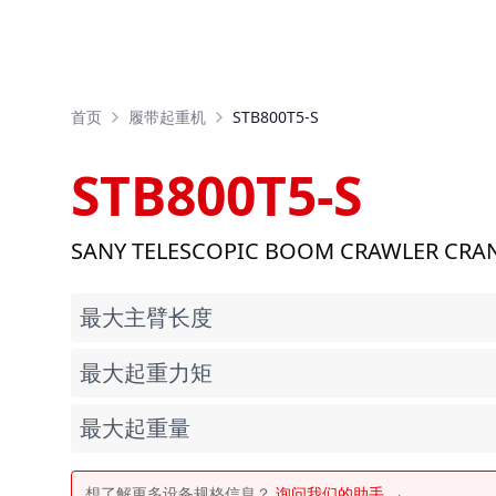
首页
履带起重机
STB800T5-S
STB800T5-S
SANY TELESCOPIC BOOM CRAWLER CRA
最大主臂长度
最大起重力矩
最大起重量
想了解更多设备规格信息？
询问我们的助手 →