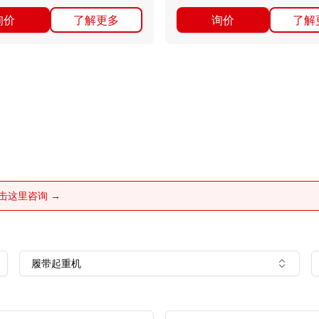
询价
了解更多
询价
了解
击这里咨询 →
履带起重机