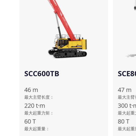
SCC600TB
SCE8
46
m
47
m
最大主臂长度
：
最大主臂
220
t·m
300
t·
最大起重力矩
：
最大起重
60
T
80
T
最大起重量
：
最大起重