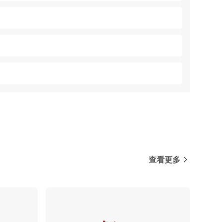
查看更多
对比
对比