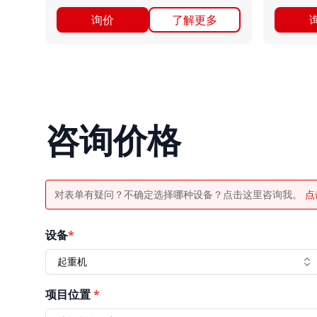
询价
了解更多
咨询价格
对表单有疑问？不确定选择哪种设备？点击这里咨询我。
点
设备
*
起重机
项目位置
*