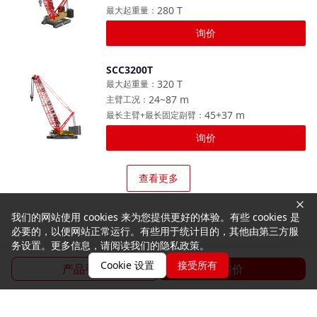
280
T
最大起重量
：
询价
SCC3200T
对比
320
T
最大起重量
：
24~87
m
主臂工况
：
45+37
m
最长主臂+最长固定副臂
：
询价
查看更多
我们的网站使用 cookies 来为您提供更好的体验。有些 cookies 是
必要的，以便网站正常运行。有些用于统计目的，其他由第三方服
务设置。更多信息，请阅读我们的隐私政策。
Cookie 设置
接受所有
产品手册
询价