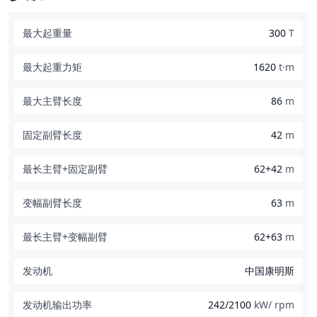
最大起重量
300
T
最大起重力矩
1620
t·m
最大主臂长度
86
m
固定副臂长度
42
m
最长主臂+固定副臂
62+42
m
变幅副臂长度
63
m
最长主臂+变幅副臂
62+63
m
发动机
中国康明斯
发动机输出功率
242/2100
kW/ rpm