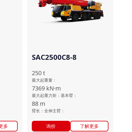
SAC2500C8-8
250
t
最大起重量
：
7369
kN·m
最大起重力矩：基本臂
：
88
m
臂长：全伸主臂
：
更多
询价
了解更多