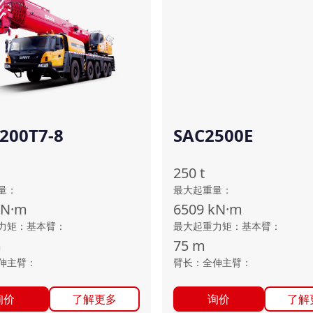
200T7-8
SAC2500E
250
t
量
：
最大起重量
：
kN·m
6509
kN·m
力矩：基本臂
：
最大起重力矩：基本臂
：
m
75
m
伸主臂
：
臂长：全伸主臂
：
询价
了解更多
询价
了解