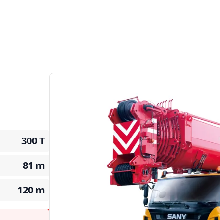
300
T
81
m
120
m