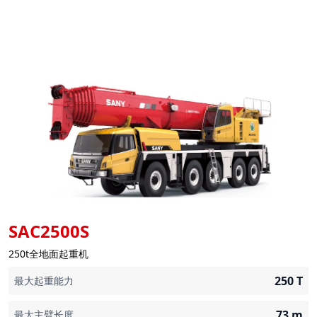
SAC2500S
250t全地面起重机
250
T
最大起重能力
73
m
最大主臂长度