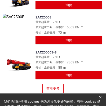
询价
SAC2500E
对比
250
t
最大起重量
：
6509
kN·m
最大起重力矩：基本臂
：
75
m
臂长：全伸主臂
：
询价
SAC2500C8-8
对比
250
t
最大起重量
：
7369
kN·m
最大起重力矩：基本臂
：
88
m
臂长：全伸主臂
：
询价
查看更多
我们的网站使用 cookies 来为您提供更好的体验。有些 cookies 是