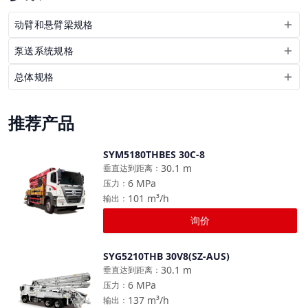
动臂和悬臂梁规格
泵送系统规格
总体规格
推荐产品
SYM5180THBES 30C-8
对比
30.1
m
垂直达到距离
：
6
MPa
压力
：
101
m³/h
输出
：
询价
SYG5210THB 30V8(SZ-AUS)
对比
30.1
m
垂直达到距离
：
6
MPa
压力
：
137
m³/h
输出
：