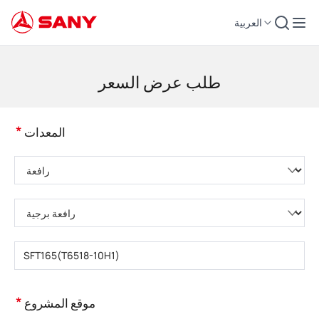
العربية
لات التشييد | معدات الخرسانة | رافعات التشييد - SANY Group
طلب عرض السعر
*
المعدات
يُرجى اختيار فئة المنتج
يُرجى اختيار نوع المنتج
يُرجى إدخال طراز المنتج
*
موقع المشروع