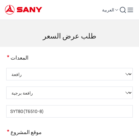
العربية
لات التشييد | معدات الخرسانة | رافعات التشييد - SANY Group
طلب عرض السعر
*
المعدات
يُرجى اختيار فئة المنتج
يُرجى اختيار نوع المنتج
يُرجى إدخال طراز المنتج
*
موقع المشروع