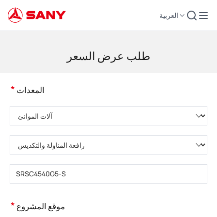
العربية
لات التشييد | معدات الخرسانة | رافعات التشييد - SANY Group
طلب عرض السعر
*
المعدات
يُرجى اختيار فئة المنتج
يُرجى اختيار نوع المنتج
يُرجى إدخال طراز المنتج
*
موقع المشروع