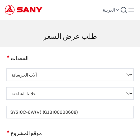
العربية
لات التشييد | معدات الخرسانة | رافعات التشييد - SANY Group
طلب عرض السعر
*
المعدات
يُرجى اختيار فئة المنتج
يُرجى اختيار نوع المنتج
يُرجى إدخال طراز المنتج
*
موقع المشروع