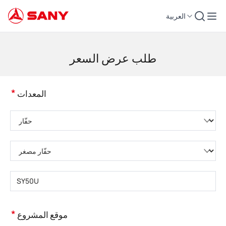
العربية
لات التشييد | معدات الخرسانة | رافعات التشييد - SANY Group
طلب عرض السعر
*
المعدات
يُرجى اختيار فئة المنتج
يُرجى اختيار نوع المنتج
يُرجى إدخال طراز المنتج
*
موقع المشروع