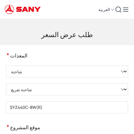
العربية
لات التشييد | معدات الخرسانة | رافعات التشييد - SANY Group
طلب عرض السعر
*
المعدات
يُرجى اختيار فئة المنتج
يُرجى اختيار نوع المنتج
يُرجى إدخال طراز المنتج
*
موقع المشروع